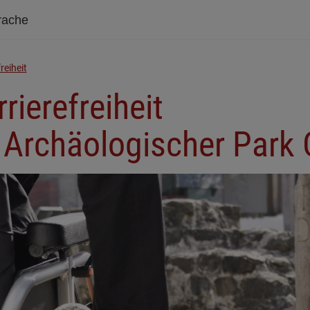
rache
reiheit
rierefreiheit
 Archäologischer Par