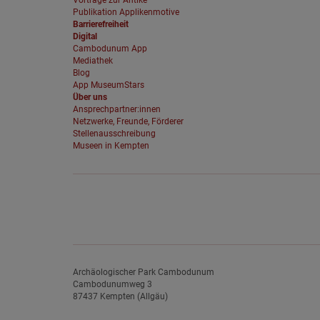
Vorträge zur Antike
Publikation Applikenmotive
Barrierefreiheit
Digital
Cambodunum App
Mediathek
Blog
App MuseumStars
Über uns
Ansprechpartner:innen
Netzwerke, Freunde, Förderer
Stellenausschreibung
Museen in Kempten
Archäologischer Park Cambodunum
Cambodunumweg 3
87437 Kempten (Allgäu)