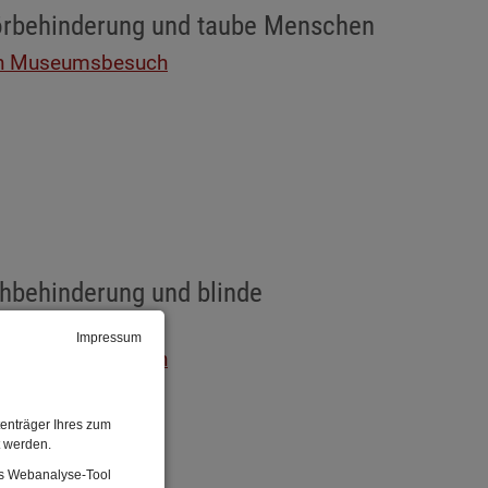
örbehinderung und taube Menschen
ren Museumsbesuch
hbehinderung und blinde
Impressum
ren Museumsbesuch
enträger Ihres zum
t werden.
Das Webanalyse-Tool