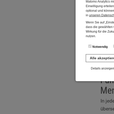
Matomo Analytics mi
Einwilligung erteil
optional und können 
Füh
in
unseren Datensc
Wenn Sie auf „Einste
Me
dass die gewählten C
Wirkung für die Zuk
nutzen.
Im Rah
allem 
Notwendig
Termi
Alle akzeptie
Details anzeige
Füh
Notwendig
Diese Cookies sind 
Men
gespeichert. Ledigli
Statistik
In jed
Diese Website nutzt 
übers
werden ausschließli