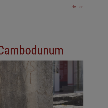
de
en
k Cambodunum