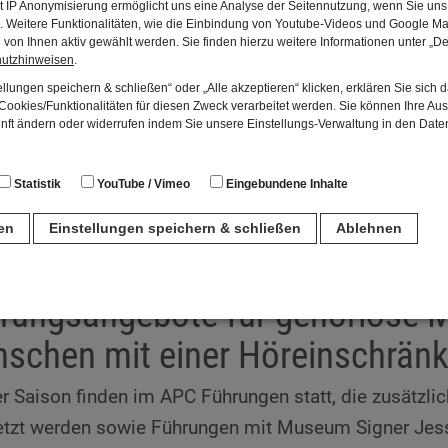
t IP Anonymisierung ermöglicht uns eine Analyse der Seitennutzung, wenn Sie uns 
en. Weitere Funktionalitäten, wie die Einbindung von Youtube-Videos und Google Ma
von Ihnen aktiv gewählt werden. Sie finden hierzu weitere Informationen unter „De
rungsangebote für blinde und 
hutzhinweisen
.
llungen speichern & schließen“ oder „Alle akzeptieren“ klicken, erklären Sie sich 
nschen
ookies/Funktionalitäten für diesen Zweck verarbeitet werden. Sie können Ihre Aus
unft ändern oder widerrufen indem Sie unsere Einstellungs-Verwaltung in den Dat
men der Tastführung erhalten Nichtsehende und Sehe
haptisch an unterschiedlichen Taststationen zu erku
Statistik
YouTube / Vimeo
Eingebundene Inhalte
ne
ren
Einstellungen speichern & schließen
Ablehnen
n
rungsangebote für gehörlose 
für den Betrieb der Seite unbedingt notwendig. Hierbei werden keinerlei person
schen mit einer Höreinschrän
ch eine anonyme Session-ID wird hinterlegt.
er Saison finden im APC Führungen statt, die zusätzl
Matomo Analytics für die Auswertung der Seitenaufrufe als Statistik. Die hierdurch
etzt werden sowie Führungen mit Museum Signer Jes
ch auf unseren eigenen Servern gespeichert. Eine Übertragung an Dritte erfolgt ni