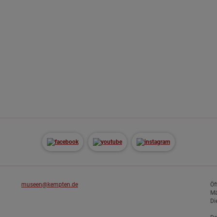
museen@kempten.de
Öf
Mä
Di