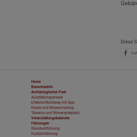
Gebär
die Funktion Anonym
auf unserer Interne
YouTube / Vi
Videos werden über
Datenschutzmodus. D
Website speichert, 
Diese Se
Eingebundene
Auf
Optional sind exter
sein oder auch Anw
Home
Besucherinfo
Archäologischer Park
Ausstellungsareale
Erlebnis-Rundweg mit App
Kasse und Museumsshop
Taberna und Römerspielplatz
Veranstaltungskalender
Führungen
Standardführung
Kostümführung