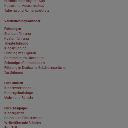
Erlebnis-Rundweg mit App
Kasse und Museumsshop
Taberna und Römerspielplatz
Veranstaltungskalender
Führungen
Standardführung
Kostümführung
Theaterführung
Kinderführung
Führung mit Figuren
Cambodunum Obscurum
Schauriges Cambodunum
Führung in Deutscher Gebärdenspräche
Tastführung
Für Familien
Kinderworkshops
Kindergeburtstage
Malen und Rätseln
Für Pädagogen
Kindergarten
Grund- und Förderschule
Weiterführende Schulen
Brot-Zeit