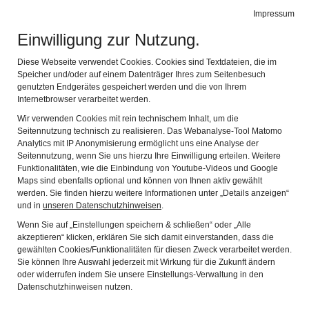
Impressum
de
en
Leichte Sprache
Gebärdensprache
Einwilligung zur Nutzung.
ARCHÄOLOGISCHER PARK CAMBODUNUM
Navi
Diese Webseite verwendet Cookies. Cookies sind Textdateien, die im
Speicher und/oder auf einem Datenträger Ihres zum Seitenbesuch
genutzten Endgerätes gespeichert werden und die von Ihrem
APC Museumskoffer
Internetbrowser verarbeitet werden.
Wir verwenden Cookies mit rein technischem Inhalt, um die
Seitennutzung technisch zu realisieren. Das Webanalyse-Tool Matomo
Mobiles Museum für
Analytics mit IP Anonymisierung ermöglicht uns eine Analyse der
Seitennutzung, wenn Sie uns hierzu Ihre Einwilligung erteilen. Weitere
Kindergärten,
Funktionalitäten, wie die Einbindung von Youtube-Videos und Google
Maps sind ebenfalls optional und können von Ihnen aktiv gewählt
Kindertageseinrichtungen, Grund-
werden. Sie finden hierzu weitere Informationen unter „Details anzeigen“
und in
unseren Datenschutzhinweisen
.
und Förderschulen sowie
Wenn Sie auf „Einstellungen speichern & schließen“ oder „Alle
weiterführende Schulen
akzeptieren“ klicken, erklären Sie sich damit einverstanden, dass die
gewählten Cookies/Funktionalitäten für diesen Zweck verarbeitet werden.
Sie können Ihre Auswahl jederzeit mit Wirkung für die Zukunft ändern
oder widerrufen indem Sie unsere Einstellungs-Verwaltung in den
Datenschutzhinweisen nutzen.