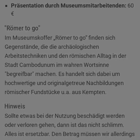
Diese Website nutzt Matomo Analytics für die Auswertung der
Präsentation durch Museumsmitarbeitenden:
60
Seitenaufrufe als Statistik. Die hierdurch gespeicherten Daten werden
€
ausschließlich auf unseren eigenen Servern gespeichert. Eine
Übertragung an Dritte erfolgt nicht. Wir verwenden die Funktion
AnonymizeIP zur Anonymisierung Ihrer IP-Adresse, so dass diese gekürzt
"Römer to go"
wird und nicht mehr Ihrem Besuch auf unserer Internetseite zugeordnet
werden kann.
Im Museumskoffer „Römer to go“ finden sich
Gegenstände, die die archäologischen
YouTube / Vimeo
Arbeitstechniken und den römischen Alltag in der
Videos werden über die Plattformen YouTube oder Vimeo eingebunden.
Wir nutzen YouTube im erweiterten Datenschutzmodus. Dieser Modus
Stadt Cambodunum im wahren Wortsinne
bewirkt laut YouTube, dass YouTube keine Informationen über die
"begreifbar" machen. Es handelt sich dabei um
Besucher auf dieser Website speichert, bevor diese sich das Video
ansehen.
hochwertige und originalgetreue Nachbildungen
Eingebundene Inhalte
römischer Fundstücke u.a. aus Kempten.
Optional sind externe Inhalte auf den Seiten dieser Website
Hinweis
eingebunden. Das können Kartendienste wie z.B. Google Maps sein
oder auch Anwendungen einer externen Website.
Sollte etwas bei der Nutzung beschädigt werden
oder verloren gehen, dann ist das nicht schlimm.
Alles ist ersetzbar. Den Betrag müssen wir allerdings