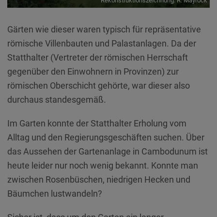
Rekonstruktionszeichnung: R. Mayrock
Diese Website nutzt Matomo Analytics für die Auswertung der
Seitenaufrufe als Statistik. Die hierdurch gespeicherten Daten werden
ausschließlich auf unseren eigenen Servern gespeichert. Eine
Gärten wie dieser waren typisch für repräsentative
Übertragung an Dritte erfolgt nicht. Wir verwenden die Funktion
AnonymizeIP zur Anonymisierung Ihrer IP-Adresse, so dass diese gekürzt
römische Villenbauten und Palastanlagen. Da der
wird und nicht mehr Ihrem Besuch auf unserer Internetseite zugeordnet
werden kann.
Statthalter (Vertreter der römischen Herrschaft
gegenüber den Einwohnern in Provinzen) zur
YouTube / Vimeo
römischen Oberschicht gehörte, war dieser also
Videos werden über die Plattformen YouTube oder Vimeo eingebunden.
Wir nutzen YouTube im erweiterten Datenschutzmodus. Dieser Modus
durchaus standesgemäß.
bewirkt laut YouTube, dass YouTube keine Informationen über die
Besucher auf dieser Website speichert, bevor diese sich das Video
Im Garten konnte der Statthalter Erholung vom
ansehen.
Alltag und den Regierungsgeschäften suchen. Über
Eingebundene Inhalte
das Aussehen der Gartenanlage in Cambodunum ist
Optional sind externe Inhalte auf den Seiten dieser Website
heute leider nur noch wenig bekannt. Konnte man
eingebunden. Das können Kartendienste wie z.B. Google Maps sein
oder auch Anwendungen einer externen Website.
zwischen Rosenbüschen, niedrigen Hecken und
Bäumchen lustwandeln?