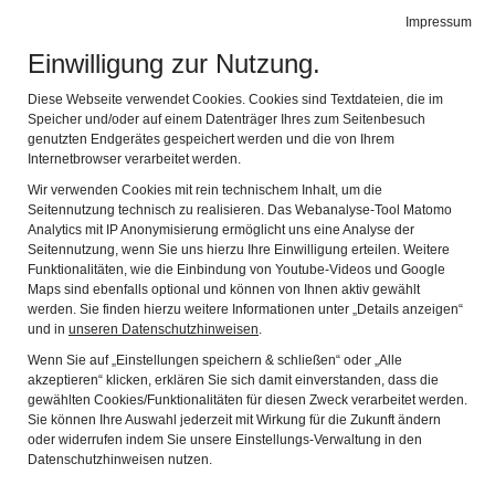
Impressum
de
en
Leichte Sprache
Gebärdensprache
Einwilligung zur Nutzung.
ARCHÄOLOGISCHER PARK CAMBODUNUM
Navi
Diese Webseite verwendet Cookies. Cookies sind Textdateien, die im
Speicher und/oder auf einem Datenträger Ihres zum Seitenbesuch
genutzten Endgerätes gespeichert werden und die von Ihrem
23.8.2022
Internetbrowser verarbeitet werden.
Wir verwenden Cookies mit rein technischem Inhalt, um die
Seitennutzung technisch zu realisieren. Das Webanalyse-Tool Matomo
Analytics mit IP Anonymisierung ermöglicht uns eine Analyse der
Paradiesisches Grün –
Seitennutzung, wenn Sie uns hierzu Ihre Einwilligung erteilen. Weitere
Funktionalitäten, wie die Einbindung von Youtube-Videos und Google
der Statthaltergarten von
Maps sind ebenfalls optional und können von Ihnen aktiv gewählt
werden. Sie finden hierzu weitere Informationen unter „Details anzeigen“
und in
unseren Datenschutzhinweisen
.
Cambodunum
Wenn Sie auf „Einstellungen speichern & schließen“ oder „Alle
akzeptieren“ klicken, erklären Sie sich damit einverstanden, dass die
gewählten Cookies/Funktionalitäten für diesen Zweck verarbeitet werden.
Zum Statthalterpalast, dem praetorium, von
Sie können Ihre Auswahl jederzeit mit Wirkung für die Zukunft ändern
Cambodunum gehörte nicht nur eine Therme, in der
oder widerrufen indem Sie unsere Einstellungs-Verwaltung in den
Datenschutzhinweisen nutzen.
sich der Statthalter entspannen konnte, sondern