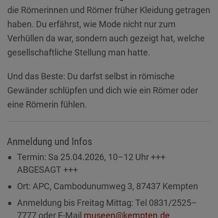
Diese Website nutzt Matomo Analytics für die Auswertung der
die Römerinnen und Römer früher Kleidung getragen
Seitenaufrufe als Statistik. Die hierdurch gespeicherten Daten werden
ausschließlich auf unseren eigenen Servern gespeichert. Eine
haben. Du erfährst, wie Mode nicht nur zum
Übertragung an Dritte erfolgt nicht. Wir verwenden die Funktion
Verhüllen da war, sondern auch gezeigt hat, welche
AnonymizeIP zur Anonymisierung Ihrer IP-Adresse, so dass diese gekürzt
wird und nicht mehr Ihrem Besuch auf unserer Internetseite zugeordnet
gesellschaftliche Stellung man hatte.
werden kann.
YouTube / Vimeo
Und das Beste: Du darfst selbst in römische
Videos werden über die Plattformen YouTube oder Vimeo eingebunden.
Gewänder schlüpfen und dich wie ein Römer oder
Wir nutzen YouTube im erweiterten Datenschutzmodus. Dieser Modus
eine Römerin fühlen.
bewirkt laut YouTube, dass YouTube keine Informationen über die
Besucher auf dieser Website speichert, bevor diese sich das Video
ansehen.
Anmeldung und Infos
Eingebundene Inhalte
Termin: Sa 25.04.2026, 10–12 Uhr +++
Optional sind externe Inhalte auf den Seiten dieser Website
eingebunden. Das können Kartendienste wie z.B. Google Maps sein
ABGESAGT +++
oder auch Anwendungen einer externen Website.
Ort: APC, Cambodunumweg 3, 87437 Kempten
Anmeldung bis Freitag Mittag: Tel 0831/2525–
7777 oder E-Mail
museen@kempten.de