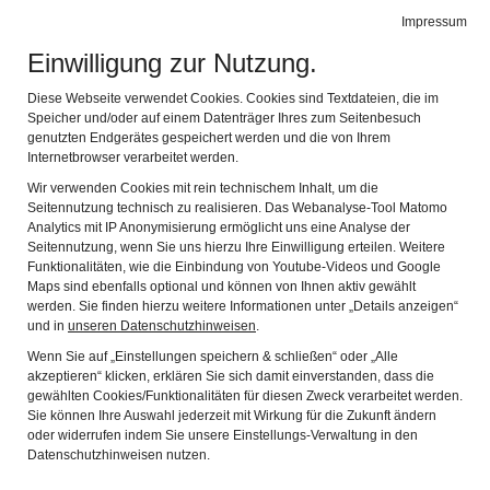
Impressum
de
en
Leichte Sprache
Gebärdensprache
Einwilligung zur Nutzung.
ARCHÄOLOGISCHER PARK CAMBODUNUM
Navi
Diese Webseite verwendet Cookies. Cookies sind Textdateien, die im
Speicher und/oder auf einem Datenträger Ihres zum Seitenbesuch
genutzten Endgerätes gespeichert werden und die von Ihrem
Internetbrowser verarbeitet werden.
Wir verwenden Cookies mit rein technischem Inhalt, um die
Seitennutzung technisch zu realisieren. Das Webanalyse-Tool Matomo
Analytics mit IP Anonymisierung ermöglicht uns eine Analyse der
Seitennutzung, wenn Sie uns hierzu Ihre Einwilligung erteilen. Weitere
Funktionalitäten, wie die Einbindung von Youtube-Videos und Google
Maps sind ebenfalls optional und können von Ihnen aktiv gewählt
werden. Sie finden hierzu weitere Informationen unter „Details anzeigen“
und in
unseren Datenschutzhinweisen
.
Wenn Sie auf „Einstellungen speichern & schließen“ oder „Alle
akzeptieren“ klicken, erklären Sie sich damit einverstanden, dass die
gewählten Cookies/Funktionalitäten für diesen Zweck verarbeitet werden.
Sie können Ihre Auswahl jederzeit mit Wirkung für die Zukunft ändern
oder widerrufen indem Sie unsere Einstellungs-Verwaltung in den
Datenschutzhinweisen nutzen.