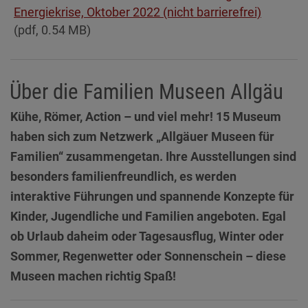
Diese Website nutzt Matomo Analytics für die Auswertung der
Energiekrise, Oktober 2022 (nicht barrierefrei)
Seitenaufrufe als Statistik. Die hierdurch gespeicherten Daten werden
(pdf, 0.54 MB)
ausschließlich auf unseren eigenen Servern gespeichert. Eine
Übertragung an Dritte erfolgt nicht. Wir verwenden die Funktion
AnonymizeIP zur Anonymisierung Ihrer IP-Adresse, so dass diese gekürzt
wird und nicht mehr Ihrem Besuch auf unserer Internetseite zugeordnet
werden kann.
Über die Familien Museen Allgäu
YouTube / Vimeo
Kühe, Römer, Action – und viel mehr! 15 Museum
Videos werden über die Plattformen YouTube oder Vimeo eingebunden.
haben sich zum Netzwerk „Allgäuer Museen für
Wir nutzen YouTube im erweiterten Datenschutzmodus. Dieser Modus
bewirkt laut YouTube, dass YouTube keine Informationen über die
Familien“ zusammengetan. Ihre Ausstellungen sind
Besucher auf dieser Website speichert, bevor diese sich das Video
besonders familienfreundlich, es werden
ansehen.
interaktive Führungen und spannende Konzepte für
Eingebundene Inhalte
Kinder, Jugendliche und Familien angeboten. Egal
Optional sind externe Inhalte auf den Seiten dieser Website
eingebunden. Das können Kartendienste wie z.B. Google Maps sein
ob Urlaub daheim oder Tagesausflug, Winter oder
oder auch Anwendungen einer externen Website.
Sommer, Regenwetter oder Sonnenschein – diese
Museen machen richtig Spaß!