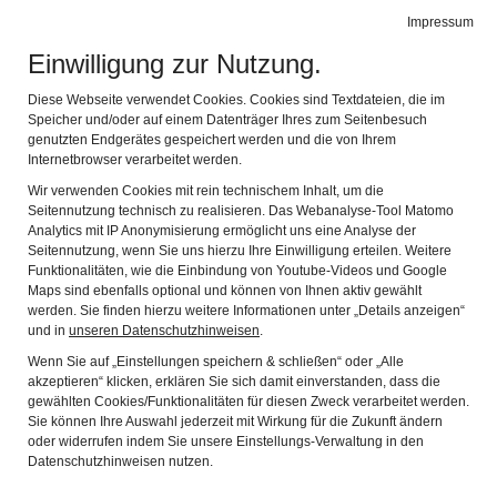
Impressum
de
en
Leichte Sprache
Gebärdensprache
Einwilligung zur Nutzung.
ARCHÄOLOGISCHER PARK CAMBODUNUM
Navi
Diese Webseite verwendet Cookies. Cookies sind Textdateien, die im
Speicher und/oder auf einem Datenträger Ihres zum Seitenbesuch
genutzten Endgerätes gespeichert werden und die von Ihrem
Netzwerk "Familien
Internetbrowser verarbeitet werden.
Wir verwenden Cookies mit rein technischem Inhalt, um die
Museen Allgäu"
Seitennutzung technisch zu realisieren. Das Webanalyse-Tool Matomo
Analytics mit IP Anonymisierung ermöglicht uns eine Analyse der
Seitennutzung, wenn Sie uns hierzu Ihre Einwilligung erteilen. Weitere
Funktionalitäten, wie die Einbindung von Youtube-Videos und Google
www.familien-museen-allgaeu.de
Maps sind ebenfalls optional und können von Ihnen aktiv gewählt
werden. Sie finden hierzu weitere Informationen unter „Details anzeigen“
und in
unseren Datenschutzhinweisen
.
Wenn Sie auf „Einstellungen speichern & schließen“ oder „Alle
Aktuelles
akzeptieren“ klicken, erklären Sie sich damit einverstanden, dass die
gewählten Cookies/Funktionalitäten für diesen Zweck verarbeitet werden.
Trotz Energiekrise: Museen sind wichtig für unsere
Sie können Ihre Auswahl jederzeit mit Wirkung für die Zukunft ändern
Gesellschaft!
oder widerrufen indem Sie unsere Einstellungs-Verwaltung in den
Datenschutzhinweisen nutzen.
Die Familien Museen Allgäu schließen sich dem