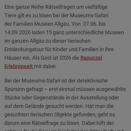
Diese Website nutzt Matomo Analytics für die Auswertung der
Eine ganze Reihe Rätselfragen um vielfältige
Seitenaufrufe als Statistik. Die hierdurch gespeicherten Daten werden
ausschließlich auf unseren eigenen Servern gespeichert. Eine
Tiere gilt es zu lösen bei der Museums-Safari
Übertragung an Dritte erfolgt nicht. Wir verwenden die Funktion
der Familien Museen Allgäu. Von 27.06. bis
AnonymizeIP zur Anonymisierung Ihrer IP-Adresse, so dass diese gekürzt
wird und nicht mehr Ihrem Besuch auf unserer Internetseite zugeordnet
14.09.2026 laden 15 ganz unterschiedliche Museen
werden kann.
im ganzen Allgäu zu dieser tierischen
YouTube / Vimeo
Entdeckungstour für Kinder und Familien in ihre
Videos werden über die Plattformen YouTube oder Vimeo eingebunden.
Häuser ein. Als Gast ist 2026 die
Rapunzel
Wir nutzen YouTube im erweiterten Datenschutzmodus. Dieser Modus
bewirkt laut YouTube, dass YouTube keine Informationen über die
Erlebniswelt
mit dabei.
Besucher auf dieser Website speichert, bevor diese sich das Video
ansehen.
Bei der Museums-Safari ist der detektivische
Eingebundene Inhalte
Spürsinn gefragt – erst einmal müssen ausgewählte
Optional sind externe Inhalte auf den Seiten dieser Website
Stücke oder Gegenstände in der Ausstellung oder
eingebunden. Das können Kartendienste wie z.B. Google Maps sein
oder auch Anwendungen einer externen Website.
auf dem Gelände gesucht werden. Hat man die
gesuchten tierischen Objekte gefunden, geht es
darum eine Rätselfrage zu lösen. Dabei hilft der