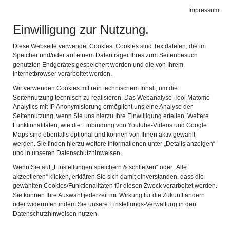
Impressum
de
en
Leichte Sprache
Gebärdensprache
Einwilligung zur Nutzung.
ARCHÄOLOGISCHER PARK CAMBODUNUM
Navi
Diese Webseite verwendet Cookies. Cookies sind Textdateien, die im
Speicher und/oder auf einem Datenträger Ihres zum Seitenbesuch
genutzten Endgerätes gespeichert werden und die von Ihrem
Internetbrowser verarbeitet werden.
Wir verwenden Cookies mit rein technischem Inhalt, um die
Seitennutzung technisch zu realisieren. Das Webanalyse-Tool Matomo
Analytics mit IP Anonymisierung ermöglicht uns eine Analyse der
Seitennutzung, wenn Sie uns hierzu Ihre Einwilligung erteilen. Weitere
Funktionalitäten, wie die Einbindung von Youtube-Videos und Google
Maps sind ebenfalls optional und können von Ihnen aktiv gewählt
werden. Sie finden hierzu weitere Informationen unter „Details anzeigen“
und in
unseren Datenschutzhinweisen
.
Wenn Sie auf „Einstellungen speichern & schließen“ oder „Alle
akzeptieren“ klicken, erklären Sie sich damit einverstanden, dass die
gewählten Cookies/Funktionalitäten für diesen Zweck verarbeitet werden.
Sie können Ihre Auswahl jederzeit mit Wirkung für die Zukunft ändern
oder widerrufen indem Sie unsere Einstellungs-Verwaltung in den
Datenschutzhinweisen nutzen.